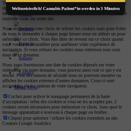
Vous pouvez toujours bloquer ou effacer les cookies via les options
de votre navigateur et forcer leur blocage sur ce site. Mais le
Weltmeisterlich! Cannabis Patient*in werden in 3 Minuten
message vous demandant de les accepter/refuser reviendra à chaque
nouvelle visite sur notre site.
Nous respectons votre choix de refuser les cookies mais pour éviter
de vous le demander à chaque page laissez nous en utiliser un pour
mémoriser ce choix. Vous êtes libre de revenir sur ce choix quand
vous voulez et le modifier pour améliorer votre expérience de
navigation. Si vous refusez les cookies nous retirerons tous ceux
issus de ce domaine.
Nous vous fournissons une liste de cookies déposés sur votre
ordinateur via notre domaine, vous pouvez ainsi voir ce qui y est
stocké. Pour des raisons de sécurité nous ne pouvons montrer ou
afficher les cookies externes d’autres domaines. Ceux-ci sont
accessibles via les options de votre navigateur.
Menu
Menu
Cochez pour activer le masquage permanent de la barre
d’acceptation / refus des cookies si vous ne les acceptez pas. 2
cookies seront nécessaires pour mémoriser ce choix. Sans quoi le
message apparaitrait à nouveau à chaque page ou fenêtre.
Cliquer pour autoriser / refuser les cookies essentiels au site.
Cookies Google Analytics