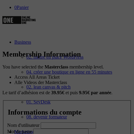
0
Panier
Business
Membership Information
02. mettre en place WordPress
You have selected the
Masterclass
membership level.
04. créer une boutique en ligne en 55 minutes
Access All Areas Ticket
Alle Videos der Masterclass
02. lean canvas & pitch
Le tarif d’adhésion est de
39.95€
et puis
9.95€ par année
.
01. SevDesk
Informations du compte
08. devenir formateur
Nom d'utilisateur
Mot de passe
Marketing de contenu