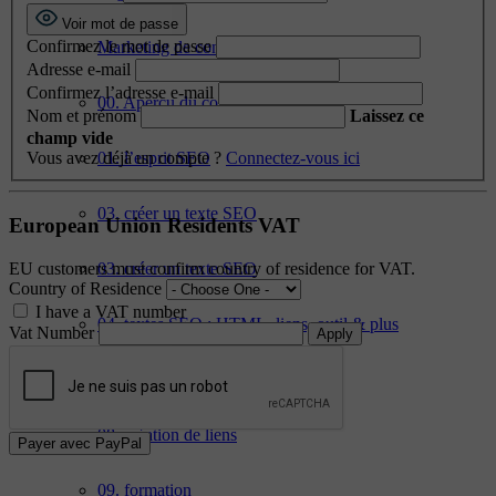
Voir mot de passe
Confirmez le mot de passe
Marketing de contenu
Adresse e-mail
Confirmez l’adresse e-mail
00. Aperçu du cours SEO en ligne
Nom et prénom
Laissez ce
champ vide
01. l’esprit SEO
Vous avez déjà un compte ?
Connectez-vous ici
03. créer un texte SEO
European Union Residents VAT
EU customers must confirm country of residence for VAT.
03. créer un texte SEO
Country of Residence
I have a VAT number
04. textes SEO : HTML, liens, outil & plus
Vat Number
07. meilleure pratique
08. création de liens
Payer avec
PayPal
09. formation