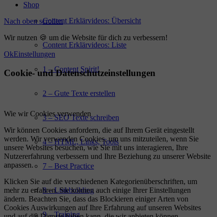
Shop
Content Erklärvideos: Übersicht
Nach oben scrollen
Wir nutzen 🍪 um die Website für dich zu verbessern!
Content Erklärvideos: Liste
Ok
Einstellungen
1 – Content Spirit!
Cookie- und Datenschutzeinstellungen
2 – Gute Texte erstellen
Wie wir Cookies verwenden
3 – SEO Texte schreiben
Wir können Cookies anfordern, die auf Ihrem Gerät eingestellt
werden. Wir verwenden Cookies, um uns mitzuteilen, wenn Sie
4 – HTML, Links, Tools
unsere Websites besuchen, wie Sie mit uns interagieren, Ihre
Nutzererfahrung verbessern und Ihre Beziehung zu unserer Website
anpassen.
7 – Best Practice
Klicken Sie auf die verschiedenen Kategorienüberschriften, um
8 – Linkbuilding
mehr zu erfahren. Sie können auch einige Ihrer Einstellungen
ändern. Beachten Sie, dass das Blockieren einiger Arten von
Cookies Auswirkungen auf Ihre Erfahrung auf unseren Websites
9 – Training
und auf die Dienste haben kann, die wir anbieten können.