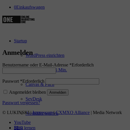
0
Einkaufswagen
Startup
Anmelden
WordPress einrichten
Benutzername oder E-Mail-Adresse
*
Erforderlich
Onlineshop in 55 Min.
Passwort
*
Erforderlich
Canvas & Pitch
Angemeldet bleiben
Anmelden
SevDesk
Passwort vergessen?
© LUKINSKI |
Impressum
|
CXMXO Alliance
| Media Network
Ausbilder werden
YouTube
Blog
SEO lernen