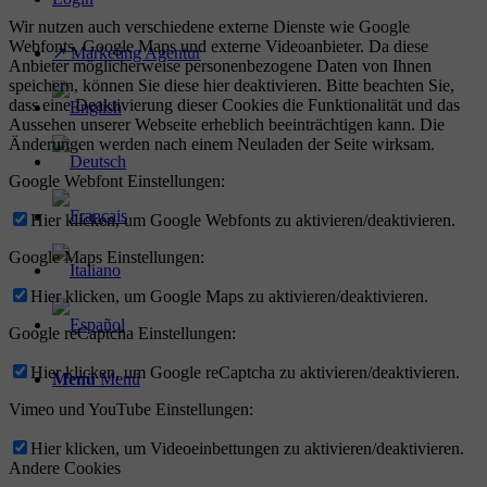
Wir nutzen auch verschiedene externe Dienste wie Google
Webfonts, Google Maps und externe Videoanbieter. Da diese
↗ Marketing Agentur
Anbieter möglicherweise personenbezogene Daten von Ihnen
speichern, können Sie diese hier deaktivieren. Bitte beachten Sie,
dass eine Deaktivierung dieser Cookies die Funktionalität und das
Aussehen unserer Webseite erheblich beeinträchtigen kann. Die
Änderungen werden nach einem Neuladen der Seite wirksam.
Google Webfont Einstellungen:
Hier klicken, um Google Webfonts zu aktivieren/deaktivieren.
Google Maps Einstellungen:
Hier klicken, um Google Maps zu aktivieren/deaktivieren.
Google reCaptcha Einstellungen:
Hier klicken, um Google reCaptcha zu aktivieren/deaktivieren.
Menü
Menü
Vimeo und YouTube Einstellungen:
Hier klicken, um Videoeinbettungen zu aktivieren/deaktivieren.
Andere Cookies